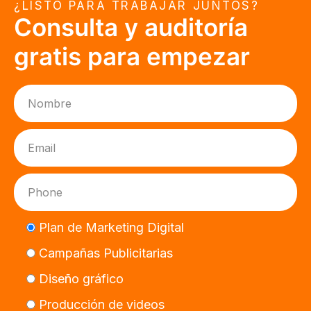
¿LISTO PARA TRABAJAR JUNTOS?
Consulta y auditoría
gratis para empezar
Plan de Marketing Digital
Campañas Publicitarias
Diseño gráfico
Producción de videos