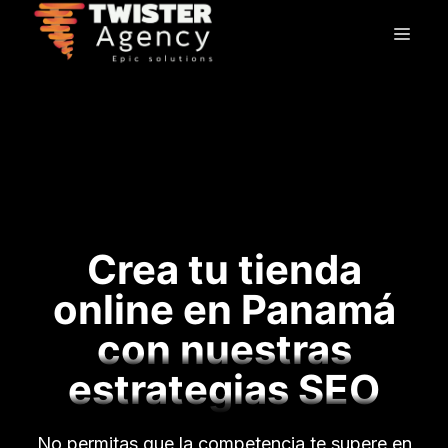
Saltar
Men
al
contenido
Crea tu tienda
online en Panamá
con nuestras
estrategias SEO
No permitas que la competencia te supere en